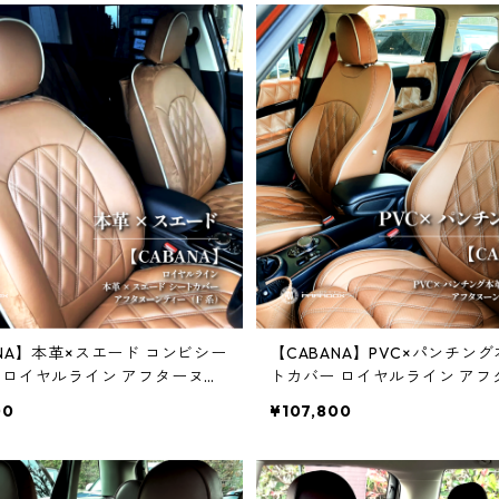
ANA】本革×スエード コンビシー
【CABANA】PVC×パンチング
 ロイヤルライン アフターヌー
トカバー ロイヤルライン アフ
（F系）
ンティー（F系）
00
¥107,800