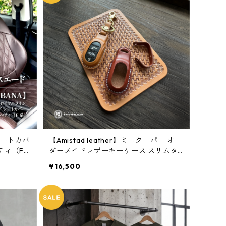
シートカバ
【Amistad leather】ミニクーパー オー
ティ（F
ダーメイドレザーキーケース スリムタ
イプ【F系】
¥16,500