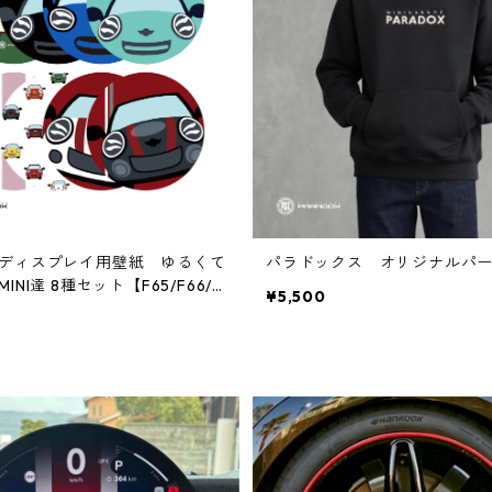
ディスプレイ用壁紙 ゆるくて
パラドックス オリジナルパ
INI達 8種セット【F65/F66/F
¥5,500
J05/U25】