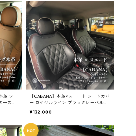
本革 シー
【CABANA】本革×スエード シートカバ
ターヌー
ー ロイヤルライン ブラックレーベル
（F系）
¥132,000