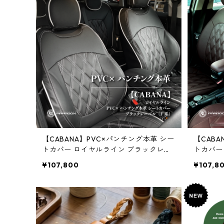
【CABANA】PVC×パンチング本革 シー
【CABA
トカバー ロイヤルライン ブラックレー
トカバー
ベル（F系）
ィ（F系
¥107,800
¥107,8