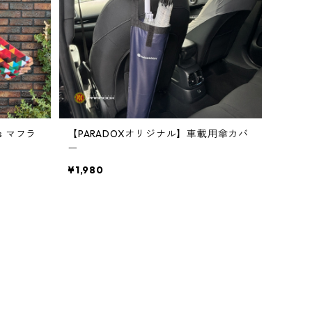
s マフラ
【PARADOXオリジナル】車載用傘カバ
ー
¥1,980