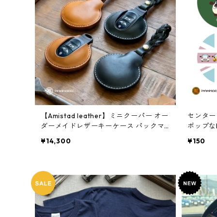
【Amistad leather】ミニクーパー オー
センター
ダーメイドレザーキーケース パックマ
ポップなM
ン 【F系】
67/J01/
¥14,300
¥150