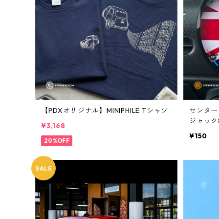
【PDXオリジナル】MINIPHILE Tシャツ
センター
ジャック8
¥3,168
J05/U2
¥150
20%OFF