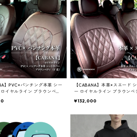
NA】PVC×パンチング本革 シー
【CABANA】本革×スエード 
 ロイヤルライン ブラウンベテ
ー ロイヤルライン ブラウンベ
）
系）
00
¥132,000