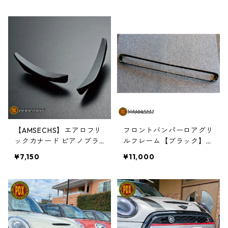
【AMSECHS】エアロフリ
フロントバンパーロアグリ
ックカナード ピアノブラ
ルフレーム【ブラック】F
ック
55･F56･F57
¥7,150
¥11,000