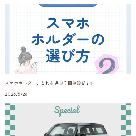
mon
MINI純正品
Peak Design
RAYS
スマホホルダー、どれを選ぶ？簡単診断📱✨
SHINE RASTER
2026/5/26
Studie AG
VERSPIELT