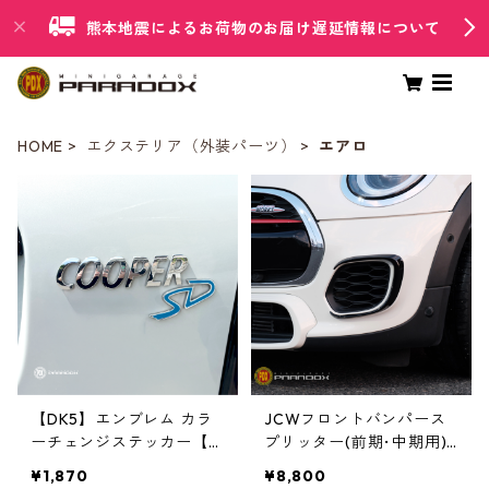
熊本地震によるお荷物のお届け遅延情報について
HOME
エクステリア（外装パーツ）
エアロ
【DK5】エンブレム カラ
JCWフロントバンパース
ーチェンジステッカー【C
プリッター(前期･中期用)
ooperSD】
【F55/F56/F57 JCW】
¥1,870
¥8,800