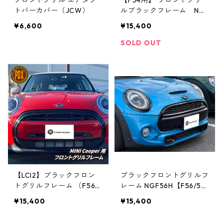
フロントグリル エアダク
【F54用】 フロントグリ
トバーカバー（JCW）
ルブラックフレーム NG
F-54H （貼り付けタイ
¥6,600
¥15,400
プ）
SOLD OUT
【LCI2】ブラックフロン
ブラックフロントグリルフ
トグリルフレーム （F56/5
レーム NGF56H【F56/55/
5/57 LCI2【後期型】MINI
57用】
¥15,400
¥15,400
Cooper）GF-56H2