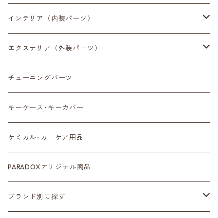
インテリア（内装パーツ）
収納小物
エクステリア（外装パーツ）
スマートフォン
サイドミラー
チューニングパーツ
センターディスプレイ
アンテナ
キーケース･キーカバー
ルームミラー
タイヤ
ケミカル･カーケア用品
カラーシートベルト
ホイール
PARADOXオリジナル商品
カーボン
サスペンション･車高調
ブランド別に探す