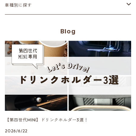
ステアリング
ヘッドランプ
Adam’ｓ Polishes
車種別に探す
シートカバー
テールランプ
AMSECHS
第一世代 R50/R53
Blog
CABANA
フロアマット
ブラックアウト
Amistad leather
第二世代 R55~61
CRAFTPLUS
カーボン
CABANA
第三世代 F54/55/56/57/60
エアロ
CRAFTPLUS
第四世代 F65/66/67・J01/05・U25
CRAVEN SPEED
DK5 Creation
【第四世代MINI】ドリンクホルダー3選！
2026/6/22
DuelL AG