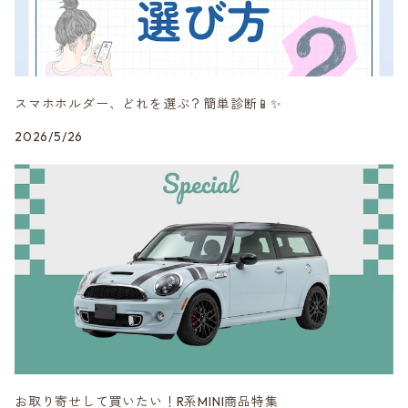
Peak Design
RAYS
スマホホルダー、どれを選ぶ？簡単診断📱✨
SHINE RASTER
2026/5/26
Studie AG
VERSPIELT
3DDesign
お取り寄せして買いたい！R系MINI商品特集