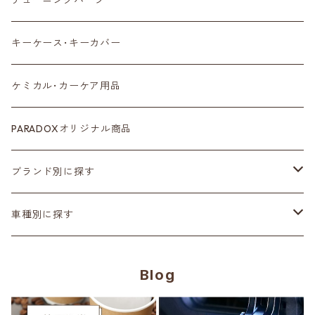
チューニングパーツ
センターディスプレイ
アンテナ
キーケース･キーカバー
ルームミラー
タイヤ
ケミカル･カーケア用品
カラーシートベルト
ホイール
PARADOXオリジナル商品
カーボン
サスペンション･車高調
ブランド別に探す
ステアリング
ヘッドランプ
Adam’ｓ Polishes
車種別に探す
シートカバー
テールランプ
AMSECHS
第一世代 R50/R53
Blog
CABANA
フロアマット
ブラックアウト
Amistad leather
第二世代 R55~61