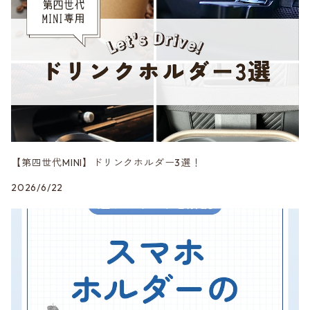
CRAFTPLUS
カーボン
CABANA
第三世代 F54/55/56/57/60
エアロ
CRAFTPLUS
第四世代 F65/66/67・J01/05・U25
CRAVEN SPEED
DK5 Creation
【第四世代MINI】ドリンクホルダー3選！
2026/6/22
DuelL AG
mon
MINI純正品