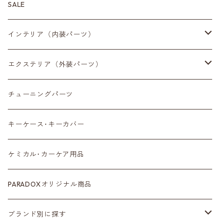
SALE
インテリア（内装パーツ）
収納小物
エクステリア（外装パーツ）
スマートフォン
サイドミラー
チューニングパーツ
センターディスプレイ
アンテナ
キーケース･キーカバー
ルームミラー
タイヤ
ケミカル･カーケア用品
カラーシートベルト
ホイール
PARADOXオリジナル商品
カーボン
サスペンション･車高調
ブランド別に探す