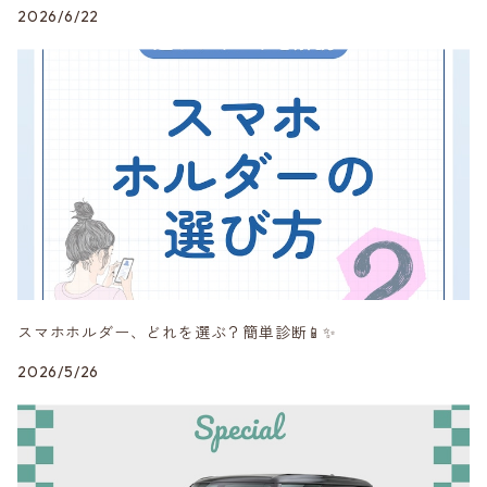
2026/6/22
DuelL AG
mon
MINI純正品
Peak Design
RAYS
スマホホルダー、どれを選ぶ？簡単診断📱✨
SHINE RASTER
2026/5/26
Studie AG