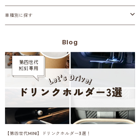
ステアリング
ヘッドランプ
Adam’ｓ Polishes
車種別に探す
シートカバー
テールランプ
AMSECHS
第一世代 R50/R53
Blog
CABANA
フロアマット
ブラックアウト
Amistad leather
第二世代 R55~61
CRAFTPLUS
カーボン
CABANA
第三世代 F54/55/56/57/60
エアロ
CRAFTPLUS
第四世代 F65/66/67・J01/05・U25
CRAVEN SPEED
DK5 Creation
【第四世代MINI】ドリンクホルダー3選！