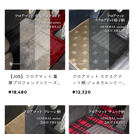
【J05】フロアマット 重
フロアマット スクエアド
厚プロフォンドシリーズ
ット柄 ジェネラルシリー
【HOT FIELD】
ズ【HOT FIELD】
¥18,480
¥12,320