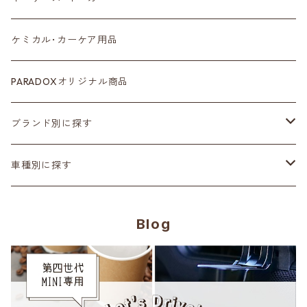
ルームミラー
タイヤ
ケミカル･カーケア用品
カラーシートベルト
ホイール
PARADOXオリジナル商品
カーボン
サスペンション･車高調
ブランド別に探す
ステアリング
ヘッドランプ
Adam’ｓ Polishes
車種別に探す
シートカバー
テールランプ
AMSECHS
第一世代 R50/R53
Blog
CABANA
フロアマット
ブラックアウト
Amistad leather
第二世代 R55~61
CRAFTPLUS
カーボン
CABANA
第三世代 F54/55/56/57/60