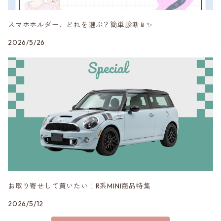
RAYS
スマホホルダー、どれを選ぶ？簡単診断📱✨
SHINE RASTER
2026/5/26
Studie AG
VERSPIELT
3DDesign
お取り寄せして買いたい！R系MINI商品特集
2026/5/12