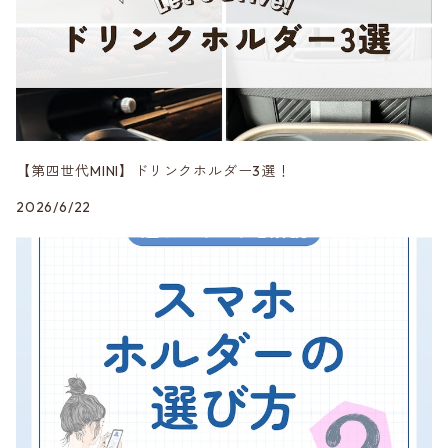
エアロ
CRAFTPLUS
第四世代 F65/66/67・J01/05・U25
CRAVEN SPEED
DK5 Creation
【第四世代MINI】ドリンクホルダー3選！
2026/6/22
DuelL AG
mon
MINI純正品
Peak Design