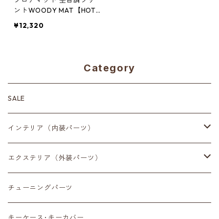
フロアマット 杢目調プリ
ントWOODY MAT【HOT
FIELD】
¥12,320
Category
SALE
インテリア（内装パーツ）
収納小物
エクステリア（外装パーツ）
スマートフォン
サイドミラー
チューニングパーツ
センターディスプレイ
アンテナ
キーケース･キーカバー