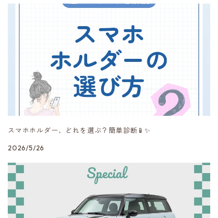
mon
MINI純正品
Peak Design
RAYS
スマホホルダー、どれを選ぶ？簡単診断📱✨
SHINE RASTER
2026/5/26
Studie AG
VERSPIELT