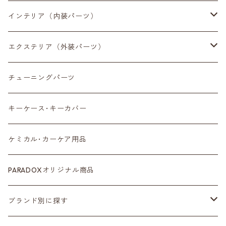
インテリア（内装パーツ）
収納小物
エクステリア（外装パーツ）
スマートフォン
サイドミラー
チューニングパーツ
センターディスプレイ
アンテナ
キーケース･キーカバー
ルームミラー
タイヤ
ケミカル･カーケア用品
カラーシートベルト
ホイール
PARADOXオリジナル商品
カーボン
サスペンション･車高調
ブランド別に探す