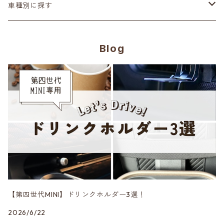
ステアリング
ヘッドランプ
Adam’ｓ Polishes
車種別に探す
シートカバー
テールランプ
AMSECHS
第一世代 R50/R53
Blog
CABANA
フロアマット
ブラックアウト
Amistad leather
第二世代 R55~61
CRAFTPLUS
カーボン
CABANA
第三世代 F54/55/56/57/60
エアロ
CRAFTPLUS
第四世代 F65/66/67・J01/05・U25
CRAVEN SPEED
DK5 Creation
【第四世代MINI】ドリンクホルダー3選！
2026/6/22
DuelL AG