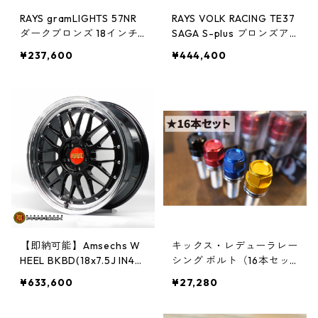
RAYS gramLIGHTS 57NR
RAYS VOLK RACING TE37
ダークブロンズ 18インチ
SAGA S-plus ブロンズア
4本セット【お取り寄せ】
ルマイト 18インチ【即納
¥237,600
¥444,400
可能】
【即納可能】Amsechs W
キックス・レデューラレー
HEEL BKBD(18x7.5J IN40
シング ボルト（16本セッ
5H/112) 4本セット
ト）
¥633,600
¥27,280