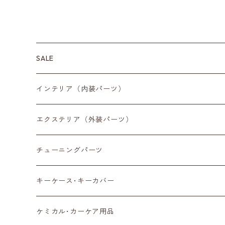
SALE
インテリア（内装パーツ）
収納小物
エクステリア（外装パーツ）
スマートフォン
サイドミラー
チューニングパーツ
センターディスプレイ
アンテナ
キーケース･キーカバー
ルームミラー
タイヤ
ケミカル･カーケア用品