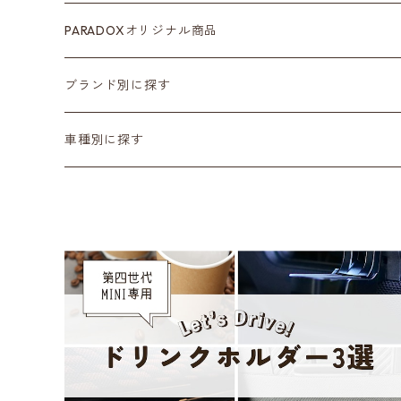
カラーシートベルト
ホイール
PARADOXオリジナル商品
カーボン
サスペンション･車高調
ブランド別に探す
ステアリング
ヘッドランプ
Adam’ｓ Polishes
車種別に探す
シートカバー
テールランプ
AMSECHS
第一世代 R50/R53
CABANA
フロアマット
ブラックアウト
Amistad leather
第二世代 R55~61
CRAFTPLUS
カーボン
CABANA
第三世代 F54/55/56/57/60
エアロ
CRAFTPLUS
第四世代 F65/66/67・J01/05・U25