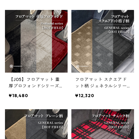
【J05】フロアマット 重
フロアマット スクエアド
厚プロフォンドシリーズ
ット柄 ジェネラルシリー
【HOT FIELD】
ズ【HOT FIELD】
¥18,480
¥12,320