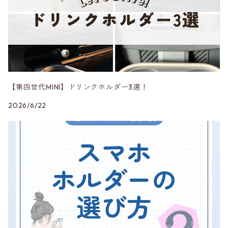
エアロ
CRAFTPLUS
第四世代 F65/66/67・J01/05・U25
CRAVEN SPEED
DK5 Creation
【第四世代MINI】ドリンクホルダー3選！
2026/6/22
DuelL AG
mon
MINI純正品
Peak Design