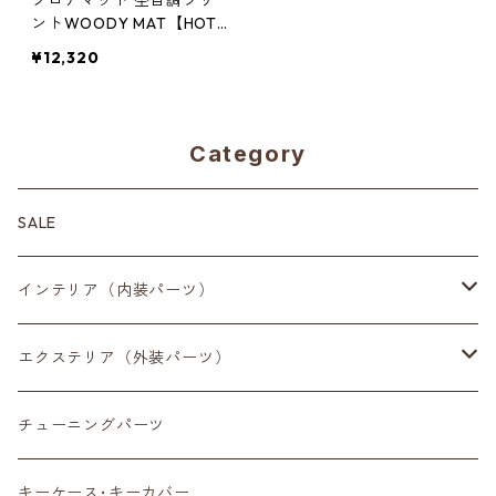
フロアマット 杢目調プリ
ントWOODY MAT【HOT
FIELD】
¥12,320
Category
SALE
インテリア（内装パーツ）
収納小物
エクステリア（外装パーツ）
スマートフォン
サイドミラー
チューニングパーツ
センターディスプレイ
アンテナ
キーケース･キーカバー