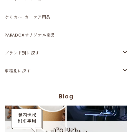
ルームミラー
タイヤ
ケミカル･カーケア用品
カラーシートベルト
ホイール
PARADOXオリジナル商品
カーボン
サスペンション･車高調
ブランド別に探す
ステアリング
ヘッドランプ
Adam’ｓ Polishes
車種別に探す
シートカバー
テールランプ
AMSECHS
第一世代 R50/R53
Blog
CABANA
フロアマット
ブラックアウト
Amistad leather
第二世代 R55~61
CRAFTPLUS
カーボン
CABANA
第三世代 F54/55/56/57/60