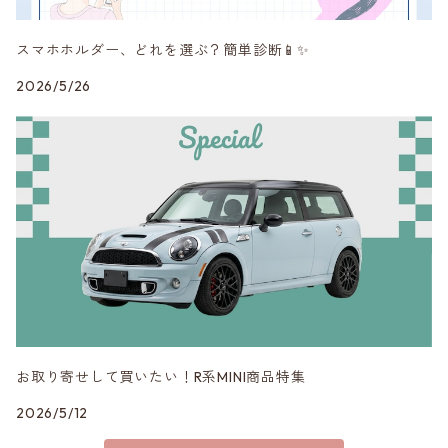
RAYS
スマホホルダー、どれを選ぶ？簡単診断📱✨
SHINE RASTER
2026/5/26
Studie AG
VERSPIELT
3DDesign
お取り寄せして買いたい！R系MINI商品特集
2026/5/12