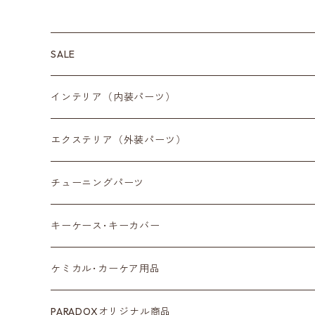
SALE
インテリア（内装パーツ）
収納小物
エクステリア（外装パーツ）
スマートフォン
サイドミラー
チューニングパーツ
センターディスプレイ
アンテナ
キーケース･キーカバー
ルームミラー
タイヤ
ケミカル･カーケア用品
カラーシートベルト
ホイール
PARADOXオリジナル商品