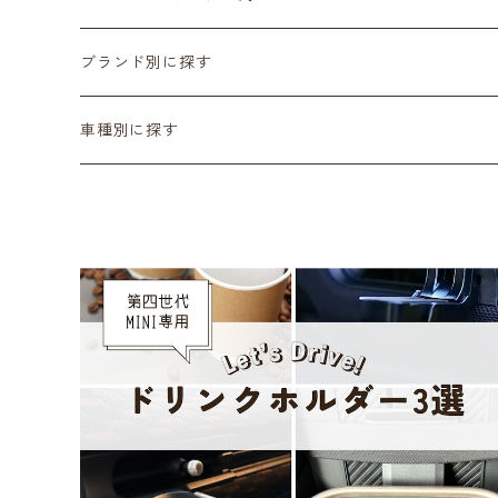
カーボン
サスペンション･車高調
ブランド別に探す
ステアリング
ヘッドランプ
Adam’ｓ Polishes
車種別に探す
シートカバー
テールランプ
AMSECHS
第一世代 R50/R53
CABANA
フロアマット
ブラックアウト
Amistad leather
第二世代 R55~61
CRAFTPLUS
カーボン
CABANA
第三世代 F54/55/56/57/60
エアロ
CRAFTPLUS
第四世代 F65/66/67・J01/05・U25
CRAVEN SPEED