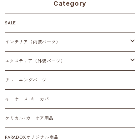
Category
SALE
インテリア（内装パーツ）
収納小物
エクステリア（外装パーツ）
スマートフォン
サイドミラー
チューニングパーツ
センターディスプレイ
アンテナ
キーケース･キーカバー
ルームミラー
タイヤ
ケミカル･カーケア用品
カラーシートベルト
ホイール
PARADOXオリジナル商品