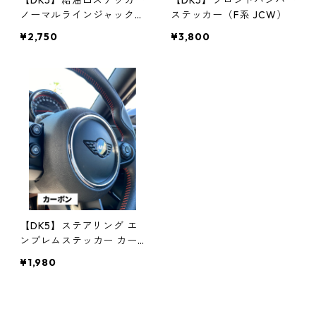
【DK5】給油口ステッカー
【DK5】フロントバンパー
ノーマルラインジャック
ステッカー（F系 JCW）
（F系Cooper/ONE/Coop
¥2,750
¥3,800
erD）
【DK5】ステアリング エ
ンブレムステッカー カー
ボン
¥1,980