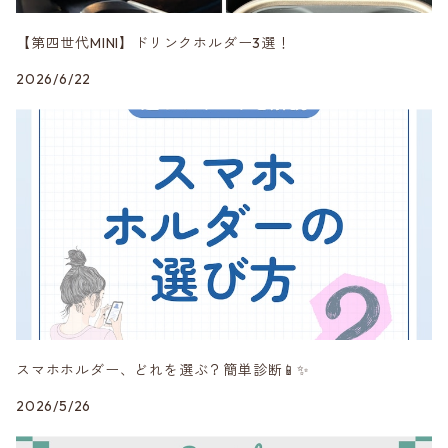
DK5 Creation
【第四世代MINI】ドリンクホルダー3選！
2026/6/22
DuelL AG
mon
MINI純正品
Peak Design
RAYS
スマホホルダー、どれを選ぶ？簡単診断📱✨
SHINE RASTER
2026/5/26