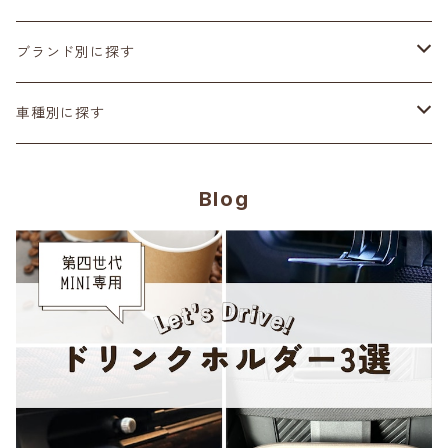
カーボン
サスペンション･車高調
ブランド別に探す
ステアリング
ヘッドランプ
Adam’ｓ Polishes
車種別に探す
シートカバー
テールランプ
AMSECHS
第一世代 R50/R53
Blog
CABANA
フロアマット
ブラックアウト
Amistad leather
第二世代 R55~61
CRAFTPLUS
カーボン
CABANA
第三世代 F54/55/56/57/60
エアロ
CRAFTPLUS
第四世代 F65/66/67・J01/05・U25
CRAVEN SPEED