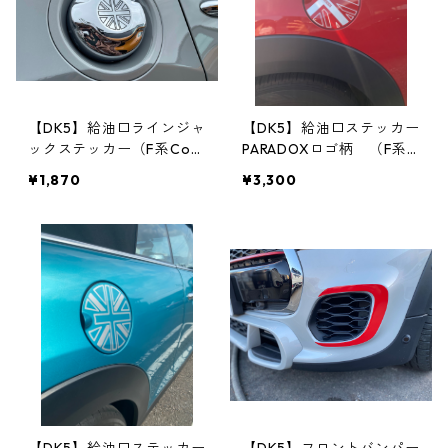
【DK5】給油口ラインジャ
【DK5】給油口ステッカー
ックステッカー（F系Coo
PARADOXロゴ柄 （F系C
per-S・JCW）
ooper/ONE/CooperD）
¥1,870
¥3,300