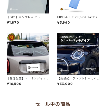
【DK5】エンブレム カラーチ
FIREBALL TIRE(SiO2 SATIN)
ェンジステッカー【CooperS
¥1,870
¥3,960
D】
【受注生産】ユニオンジャッ
【交換式】ランプトリムカバ
ク リアガラスフィルム
ー シルバーメッキタイプ【F5
¥16,500
¥33,000
5/F56/F57】
セール中の商品