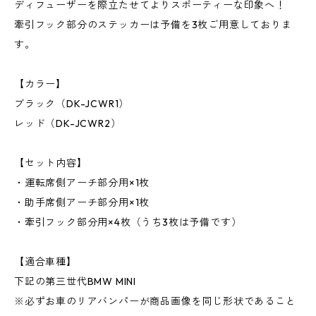
ディフューザーを際立たせてよりスポーティーな印象へ！
牽引フック部分のステッカーは予備を3枚ご用意しておりま
す。
【カラー】
ブラック（DK-JCWR1）
レッド（DK-JCWR2）
【セット内容】
・運転席側アーチ部分用×1枚
・助手席側アーチ部分用×1枚
・牽引フック部分用×4枚（うち3枚は予備です）
【適合車種】
下記の第三世代BMW MINI
※必ずお車のリアバンパーが商品画像を同じ形状であること