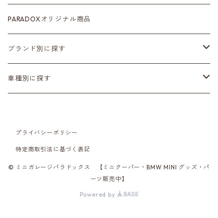
カラーシートベルト
ホイール
PARADOXオリジナル商品
カーボン
サスペンション･車高調
ブランド別に探す
ステアリング
ヘッドランプ
Adam’ｓ Polishes
車種別に探す
シートカバー
テールランプ
AMSECHS
第一世代 R50/R53
プライバシーポリシー
CABANA
フロアマット
ブラックアウト
Amistad leather
第二世代 R55~61
特定商取引法に基づく表記
CRAFTPLUS
カーボン
CABANA
第三世代 F54/55/56/57/60
© ミニガレージパラドックス 【ミニクーパー・BMW MINI グッズ・パ
ーツ販売中】
Powered by
エアロ
CRAFTPLUS
第四世代 F65/66/67・J01/05・U25