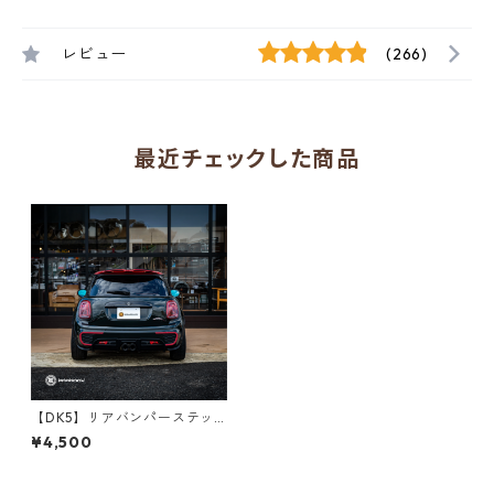
レビュー
(266)
最近チェックした商品
【DK5】リアバンパーステッ
カー for JCW【F56/F55/F5
¥4,500
7】