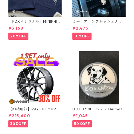
【PDXオリジナル】MINIPHIL
カーエアコンフレッシュナ
E Tシャツ
ー メタルベア（シルバー）
¥3,168
¥2,475
20%OFF
10%OFF
【即納可能】RAYS HOMURA
DOG03 ゴーバッジ Dalmatia
2x7FT ブラッククロームコー
n
¥215,600
¥1,045
ティング 18インチ 4本セット
30%OFF
50%OFF