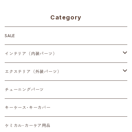
Category
SALE
インテリア（内装パーツ）
収納小物
エクステリア（外装パーツ）
スマートフォン
サイドミラー
チューニングパーツ
センターディスプレイ
アンテナ
キーケース･キーカバー
ルームミラー
タイヤ
ケミカル･カーケア用品