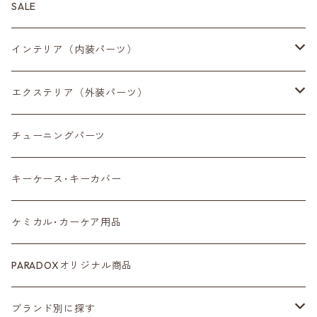
SALE
インテリア（内装パーツ）
収納小物
エクステリア（外装パーツ）
スマートフォン
サイドミラー
チューニングパーツ
センターディスプレイ
アンテナ
キーケース･キーカバー
ルームミラー
タイヤ
ケミカル･カーケア用品
カラーシートベルト
ホイール
PARADOXオリジナル商品
カーボン
サスペンション･車高調
ブランド別に探す