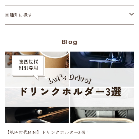
ステアリング
ヘッドランプ
Adam’ｓ Polishes
車種別に探す
シートカバー
テールランプ
AMSECHS
第一世代 R50/R53
Blog
CABANA
フロアマット
ブラックアウト
Amistad leather
第二世代 R55~61
CRAFTPLUS
カーボン
CABANA
第三世代 F54/55/56/57/60
エアロ
CRAFTPLUS
第四世代 F65/66/67・J01/05・U25
CRAVEN SPEED
DK5 Creation
【第四世代MINI】ドリンクホルダー3選！