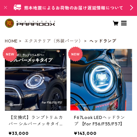
熊本地震によるお荷物のお届け遅延情報について
HOME
エクステリア（外装パーツ）
ヘッドランプ
【交換式】ランプトリムカ
F67Look LEDヘッドラン
バー シルバーメッキタイ
プ 【for F56/F55/F57】
プ【F55/F56/F57】
¥33,000
¥143,000