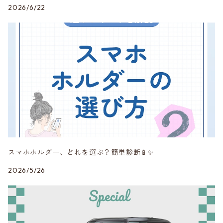
2026/6/22
DuelL AG
mon
MINI純正品
Peak Design
RAYS
スマホホルダー、どれを選ぶ？簡単診断📱✨
SHINE RASTER
2026/5/26
Studie AG