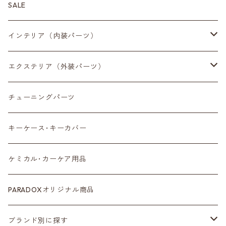
SALE
インテリア（内装パーツ）
収納小物
エクステリア（外装パーツ）
スマートフォン
サイドミラー
チューニングパーツ
センターディスプレイ
アンテナ
キーケース･キーカバー
ルームミラー
タイヤ
ケミカル･カーケア用品
カラーシートベルト
ホイール
PARADOXオリジナル商品
カーボン
サスペンション･車高調
ブランド別に探す