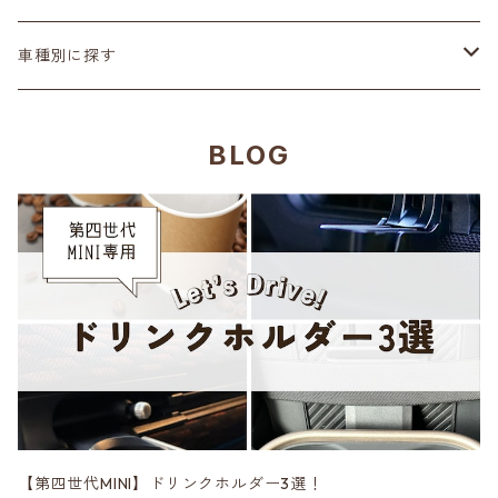
ステアリング
ヘッドランプ
Adam’ｓ Polishes
車種別に探す
シートカバー
テールランプ
AMSECHS
第一世代 R50/R53
BLOG
CABANA
フロアマット
ブラックアウト
Amistad leather
第二世代 R55~61
CRAFTPLUS
カーボン
CABANA
第三世代 F54/55/56/57/60
エアロ
CRAFTPLUS
第四世代 F65/66/67・J01/05・U25
CRAVEN SPEED
DK5 Creation
【第四世代MINI】ドリンクホルダー3選！