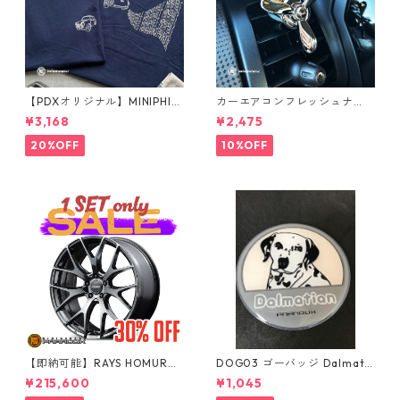
【PDXオリジナル】MINIPHIL
カーエアコンフレッシュナ
E Tシャツ
ー メタルベア（シルバー）
¥3,168
¥2,475
20%OFF
10%OFF
【即納可能】RAYS HOMURA
DOG03 ゴーバッジ Dalmatia
2x7FT ブラッククロームコー
n
¥215,600
¥1,045
ティング 18インチ 4本セット