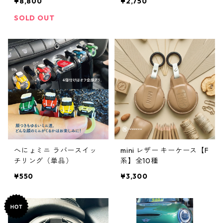
¥8,800
¥2,750
スマートフォンホルダー！
チカラー【F65/F66/F67/
F54/F56/F55/F57/F60】
SOLD OUT
へにょミニ ラバースイッ
mini レザー キーケース【F
チリング（単品）
系】全10種
¥550
¥3,300