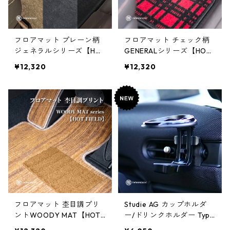
フロアマット プレーン柄
フロアマット チェック柄
ジェネラルシリーズ【HO
GENERALシリーズ【HOT
T FIELD】
FIELD】
¥12,320
¥12,320
フロアマット 杢目調プリ
Studie AG カップホルダ
ントWOODY MAT【HOT
ー/ドリンクホルダー Type
FIELD】
3 EMST19【F65/66/67】