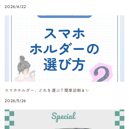
2026/6/22
DuelL AG
mon
MINI純正品
Peak Design
RAYS
スマホホルダー、どれを選ぶ？簡単診断📱✨
SHINE RASTER
2026/5/26
Studie AG