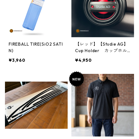
FIREBALL TIRE(SiO2 SATI
【レッド】【Studie AG】
N)
Cup Holder カップホル
ダー type2
¥3,960
¥4,950