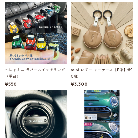
ー！
7/F54/F56/F55/F57/F60】
へにょミニ ラバースイッチリング
mini レザー キーケース【F系】全1
（単品）
0種
¥550
¥3,300