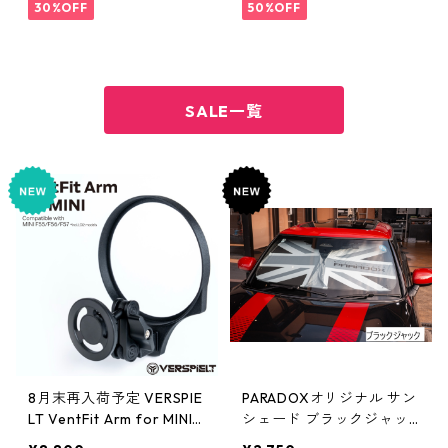
30%OFF
50%OFF
SALE一覧
8月末再入荷予定 VERSPIE
PARADOXオリジナル サン
LT VentFit Arm for MINI
シェード ブラックジャッ
【F55/F56/F57】待望の
ク・ナイトジャック・マル