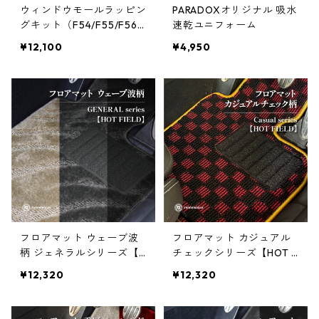
ウィンドウモールラッピン
PARADOXオリジナル 吸水
グキット（F54/F55/F56/
速乾ユニフォーム
F57/F60/R55/R56/R60）
¥12,100
¥4,950
フロアマット ウェーブ波
フロアマット カジュアル
柄 ジェネラルシリーズ【H
チェックシリーズ【HOT F
OT FIELD】
IELD】
¥12,320
¥12,320