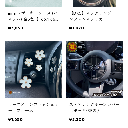
mini レザーキーケース (パ
【DK5】ステアリング エ
ステル) 全3色【F65/F66/
ンブレムステッカー
F67/J01/J05/U25】
¥3,850
¥1,870
カーエアコンフレッシュナ
ステアリングホーンカバー
ー ブルーム
（第三世代F系）
¥1,650
¥3,300