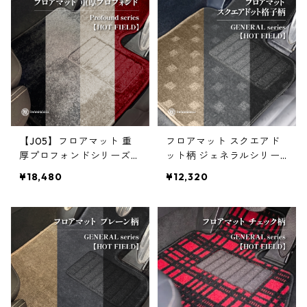
【J05】フロアマット 重
フロアマット スクエアド
厚プロフォンドシリーズ
ット柄 ジェネラルシリー
【HOT FIELD】
ズ【HOT FIELD】
¥18,480
¥12,320