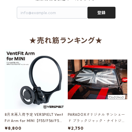
登録
★売れ筋ランキング★
8月末再入荷予定 VERSPIELT Vent
PARADOXオリジナル サンシェー
Fit Arm for MINI【F55/F56/F5
ド ブラックジャック・ナイトジャ
7】待望のスマートフォンホルダ
ック・マルチカラー【F65/F66/F6
¥8,800
¥2,750