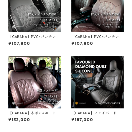
【CABANA】PVC×パンチング
【CABANA】PVC×パンチング
本革 シートカバー ロイヤルラ
本革 シートカバー ロイヤルラ
¥107,800
¥107,800
イン ブラックレーベル（F系）
イン ブラウンベティ（F系）
【CABANA】本革×スエード
【CABANA】フェイバード ダ
シートカバー ロイヤルライン
イヤモンドキルト シリコーン
¥132,000
¥187,000
ブラウンベティ（F系）
シートカバー【F66/F65/U25/
J01/J05】