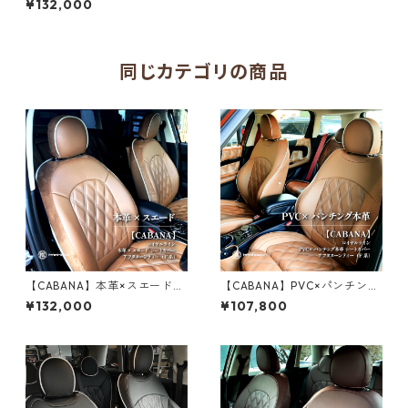
¥132,000
ブラックレーベル（F系）
同じカテゴリの商品
【CABANA】本革×スエード
【CABANA】PVC×パンチング
コンビシートカバー ロイヤル
本革 シートカバー ロイヤルラ
¥132,000
¥107,800
ライン アフターヌーンティー
イン アフターヌーンティー（F
（F系）
系）