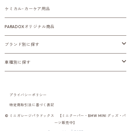
ルームミラー
タイヤ
ケミカル･カーケア用品
カラーシートベルト
ホイール
PARADOXオリジナル商品
カーボン
サスペンション･車高調
ブランド別に探す
ステアリング
ヘッドランプ
Adam’ｓ Polishes
車種別に探す
シートカバー
テールランプ
AMSECHS
第一世代 R50/R53
プライバシーポリシー
CABANA
フロアマット
ブラックアウト
Amistad leather
第二世代 R55~61
特定商取引法に基づく表記
CRAFTPLUS
カーボン
CABANA
第三世代 F54/55/56/57/60
© ミニガレージパラドックス 【ミニクーパー・BMW MINI グッズ・パ
ーツ販売中】