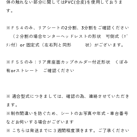
体の触れない部分に関してはPVC(合皮)を使用しておりま
す。
※Ｆ５４のみ、リアシートの2分割、3分割をご確認ください
（２分割の場合センターヘッドレストの形状 可倒式（ﾎﾞ
ﾀﾝ付）or 固定式（左右列と同形 状）がございます。
※Ｆ５５のみ：リア席座面カップホルダー付近形状 くぼみ
有orストレート ご確認ください
※ 適合型式につきましては、確認の為、連絡させていただき
ます。
※制作間違いを防ぐため、シートのお写真や年式・車台番号
などお伺いする場合がございます
※ こちらは発送までに３週間程度頂きます。ご了承ください