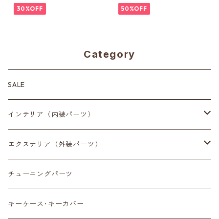
30%OFF
50%OFF
Category
SALE
インテリア（内装パーツ）
収納小物
エクステリア（外装パーツ）
スマートフォン
サイドミラー
チューニングパーツ
センターディスプレイ
アンテナ
キーケース･キーカバー