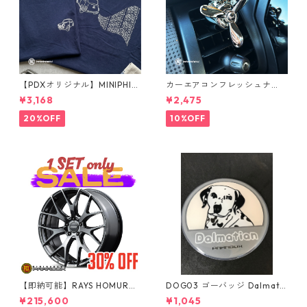
【PDXオリジナル】MINIPHIL
カーエアコンフレッシュナ
E Tシャツ
ー メタルベア（シルバー）
¥3,168
¥2,475
20%OFF
10%OFF
【即納可能】RAYS HOMURA
DOG03 ゴーバッジ Dalmatia
2x7FT ブラッククロームコー
n
¥215,600
¥1,045
ティング 18インチ 4本セット