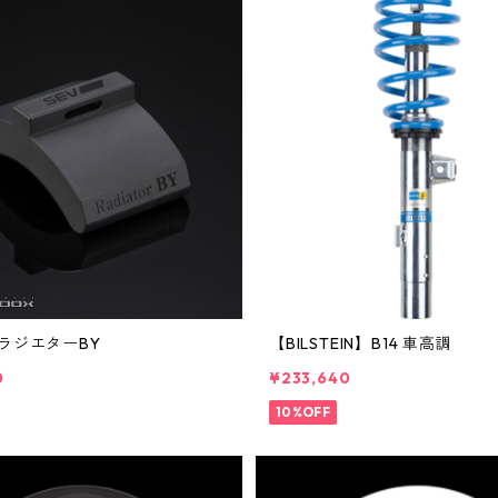
】ラジエターBY
【BILSTEIN】B14 車高調
0
¥233,640
10%OFF