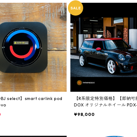
BJ select】smart carlink pod
【R系限定特別価格】【即納可能
evo
DOX オリジナルホイール PDX-
セット
0
¥98,000