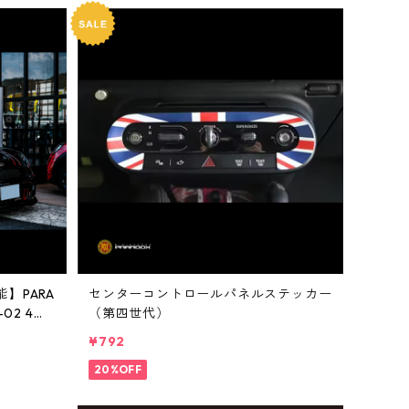
】PARA
センターコントロールパネルステッカー
02 4本
（第四世代）
¥792
20%OFF