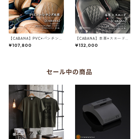
【CABANA】PVC×パンチング
【CABANA】本革×スエード
本革 シートカバー ロイヤルラ
シートカバー ロイヤルライン
¥107,800
¥132,000
イン アフターヌーンティー（F
ブラックレーベル（F系）
系）
セール中の商品