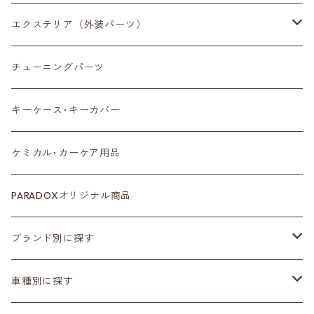
収納小物
エクステリア（外装パーツ）
スマートフォン
サイドミラー
チューニングパーツ
センターディスプレイ
アンテナ
キーケース･キーカバー
ルームミラー
タイヤ
ケミカル･カーケア用品
カラーシートベルト
ホイール
PARADOXオリジナル商品
カーボン
サスペンション･車高調
ブランド別に探す
ステアリング
ヘッドランプ
Adam’ｓ Polishes
車種別に探す