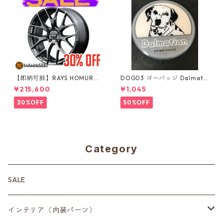
【即納可能】RAYS HOMURA
DOG03 ゴーバッジ Dalmatia
2x7FT ブラッククロームコー
n
¥215,600
¥1,045
ティング 18インチ 4本セット
30%OFF
50%OFF
Category
SALE
インテリア（内装パーツ）