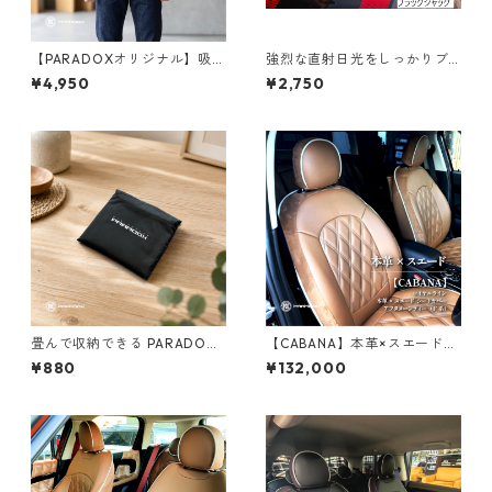
【PARADOXオリジナル】吸水
強烈な直射日光をしっかりブ
速乾ユニフォーム
ロック！PARADOXオリジナル
¥4,950
¥2,750
サンシェード ブラックジャッ
ク・ナイトジャック・マルチ
カラー【F65/F66/F67/F54/F
56/F55/F57/F60】
畳んで収納できる PARADOX
【CABANA】本革×スエード
オリジナルエコバッグ
コンビシートカバー ロイヤル
¥880
¥132,000
ライン アフターヌーンティー
（F系）