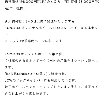
通常価格 198,000円(税込)のところ、特別特価 98,000円(税
込)でご提供！
★即納可能！3～5日以内に発送いたします★
PARADOX オリジナルホイール PDX-02 ホイール４本セッ
ト
※こちらはR系専用ページになります
PARADOXオリジナルホイール第２弾！
立体感のある５本スポークでMINIの足元をオシャレに演出し
ます。
第2世代MINI(R60･R61除く)に装着可能。
JCWのビッグキャリパーにも対応しています。
純正ホイールセンターキャップをそのまま使えて、純正ライ
クな仕上がりも楽しめます。