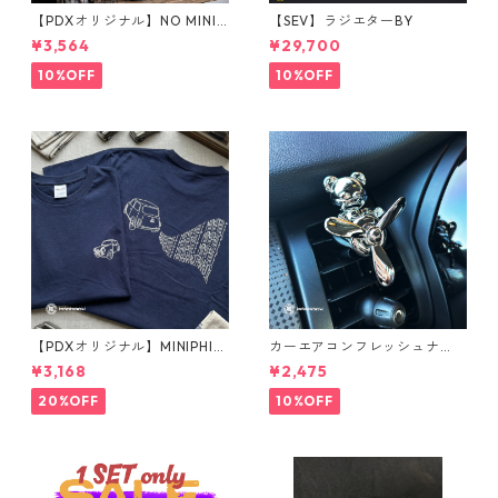
【PDXオリジナル】NO MINI
【SEV】ラジエターBY
NO LIFE Tシャツ Sサイズ
¥3,564
¥29,700
10%OFF
10%OFF
【PDXオリジナル】MINIPHIL
カーエアコンフレッシュナ
E Tシャツ
ー メタルベア（シルバー）
¥3,168
¥2,475
20%OFF
10%OFF