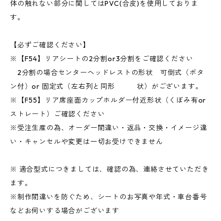
体の触れない部分に関してはPVC(合皮)を使用しておりま
す。
【必ずご確認ください】
※【F54】リアシートの2分割or3分割をご確認ください
2分割の場合センターヘッドレストの形状 可倒式（ボタ
ン付）or 固定式（左右列と同形 状）がございます。
※【F55】リア席座面カップホルダー付近形状（くぼみ有or
ストレート）ご確認ください
※受注生産の為、オーダー間違い・返品・交換・イメージ違
い・キャンセルや変更は一切お受けできません
※ 適合型式につきましては、確認の為、連絡させていただき
ます。
※制作間違いを防ぐため、シートのお写真や年式・車台番号
などお伺いする場合がございます