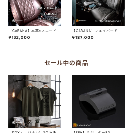
【CABANA】本革×スエード
【CABANA】フェイバード ダ
シートカバー ロイヤルライン
イヤモンドキルト シリコーン
¥132,000
¥187,000
ブラウンベティ（F系）
シートカバー【F66/F65/U25/
J01/J05】
セール中の商品
【PDXオリジナル】NO MINI
【SEV】ラジエターBY