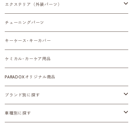
収納小物
エクステリア（外装パーツ）
スマートフォン
サイドミラー
チューニングパーツ
センターディスプレイ
アンテナ
キーケース･キーカバー
ルームミラー
タイヤ
ケミカル･カーケア用品
カラーシートベルト
ホイール
PARADOXオリジナル商品
カーボン
サスペンション･車高調
ブランド別に探す
ステアリング
ヘッドランプ
Adam’ｓ Polishes
車種別に探す
シートカバー
テールランプ
AMSECHS
第一世代 R50/R53