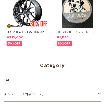
【即納可能】RAYS HOMURA
DOG03 ゴーバッジ Dalmatia
2x7FT ブラッククロームコー
n
¥215,600
¥1,045
ティング 18インチ 4本セット
30%OFF
50%OFF
Category
SALE
インテリア（内装パーツ）