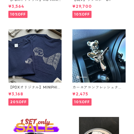
NO LIFE Tシャツ Sサイズ
¥3,564
¥29,700
10%OFF
10%OFF
【PDXオリジナル】MINIPHIL
カーエアコンフレッシュナ
E Tシャツ
ー メタルベア（シルバー）
¥3,168
¥2,475
20%OFF
10%OFF