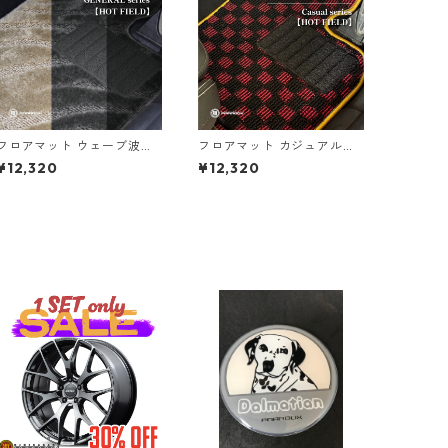
フロアマット ウェーブ波柄
フロアマット カジュアルチ
ジェネラルシリーズ【HOT F
ェックシリーズ【HOT FIEL
¥12,320
¥12,320
IELD】
D】