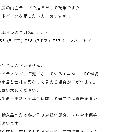
付属の両面テープで貼るだけで簡単です♪
ッドパーツを足したい方におすすめ！
１本ずつの合計2本セット
55（5ドア）F56（3ドア）F57（コンバーチブ
正品ではございません。
ライティング、ご覧になっているモニター・PC環境
の商品と色味が異なって見える場合がございます。
お買い求めください。
の失敗・事故・不具合に関して当店では責任を負い
・輸入品のため多少作りが粗い部分、スレや小傷等
ございます。
舗在庫と共有しておりますため、店舗で売り切れの