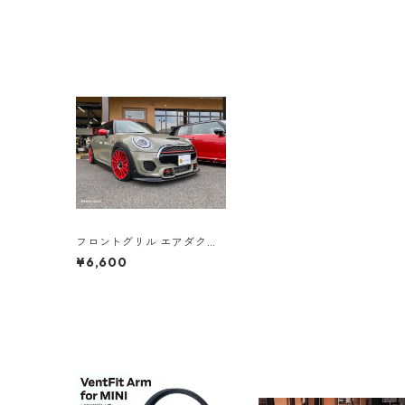
フロントグリル エアダクト
バーカバー（JCW）
¥6,600