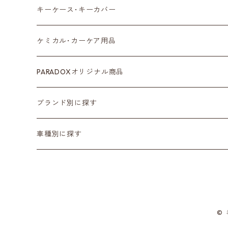
センターディスプレイ
アンテナ
キーケース･キーカバー
ルームミラー
タイヤ
ケミカル･カーケア用品
カラーシートベルト
ホイール
PARADOXオリジナル商品
カーボン
サスペンション･車高調
ブランド別に探す
ステアリング
ヘッドランプ
Adam’ｓ Polishes
車種別に探す
シートカバー
テールランプ
AMSECHS
第一世代 R50/R53
CABANA
フロアマット
ブラックアウト
Amistad leather
第二世代 R55~61
©
CRAFTPLUS
カーボン
CABANA
第三世代 F54/55/56/57/60