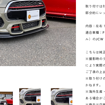
取り付けは
部分的にレ
内容：左右
適合車種：F
ル）のJCW
こちらは純
※撮影時の
により実際
ご了承の上
※取り付け
かねます。
※海外生産
ある場合が
※商品は店