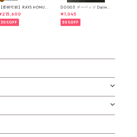
【即納可能】RAYS HOMUR
DOG03 ゴーバッジ Dalma
A 2x7FT ブラッククローム
tian
¥215,600
¥1,045
コーティング 18インチ 4本
セット
30%OFF
50%OFF