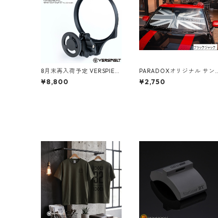
8月末再入荷予定 VERSPIELT
PARADOXオリジナル サン
VentFit Arm for MINI【F5
シェード ブラックジャッ
¥8,800
¥2,750
5/F56/F57】待望のスマート
ク・ナイトジャック・マル
フォンホルダー！
チカラー【F65/F66/F67/F
4/F56/F55/F57/F60】