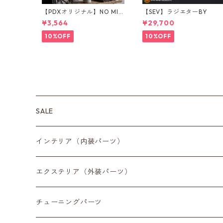
【PDXオリジナル】NO MIN
【SEV】ラジエターBY
I NO LIFE Tシャツ Sサイズ
¥3,564
¥29,700
10%OFF
10%OFF
SALE
インテリア（内装パーツ）
収納小物
エクステリア（外装パーツ）
スマートフォン
サイドミラー
チューニングパーツ