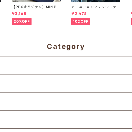
【PDXオリジナル】MINIPHI
カーエアコンフレッシュナ
LE Tシャツ
ー メタルベア（シルバ
¥3,168
¥2,475
ー）
20%OFF
10%OFF
Category