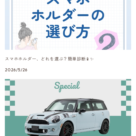
MINI純正品
Peak Design
RAYS
スマホホルダー、どれを選ぶ？簡単診断📱✨
SHINE RASTER
2026/5/26
Studie AG
VERSPIELT
3DDesign