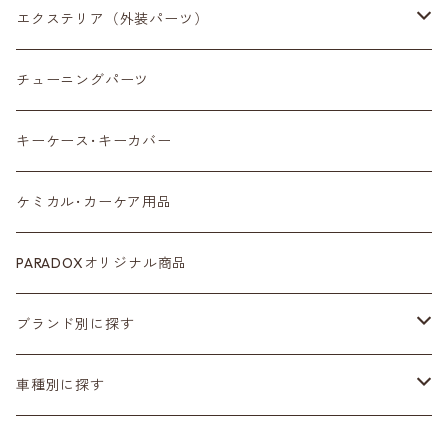
収納小物
エクステリア（外装パーツ）
スマートフォン
サイドミラー
チューニングパーツ
センターディスプレイ
アンテナ
キーケース･キーカバー
ルームミラー
タイヤ
ケミカル･カーケア用品
カラーシートベルト
ホイール
PARADOXオリジナル商品
カーボン
サスペンション･車高調
ブランド別に探す
ステアリング
ヘッドランプ
Adam’ｓ Polishes
車種別に探す
シートカバー
テールランプ
AMSECHS
第一世代 R50/R53