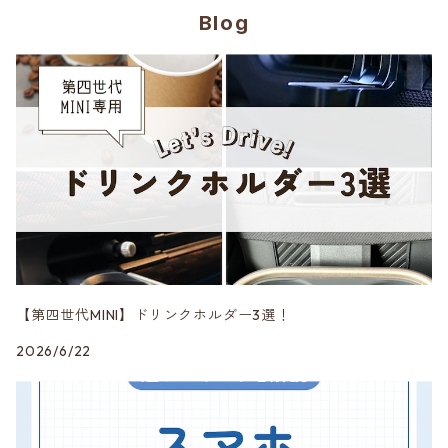
Blog
CABANA
フロアマット
ブラックアウト
Amistad leather
第二世代 R55~61
CRAFTPLUS
カーボン
CABANA
第三世代 F54/55/56/57/60
エアロ
CRAFTPLUS
第四世代 F65/66/67・J01/05・U25
CRAVEN SPEED
DK5 Creation
【第四世代MINI】ドリンクホルダー3選！
2026/6/22
DuelL AG
mon