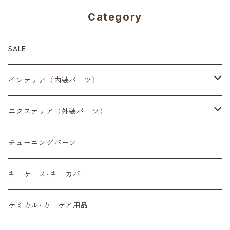
Category
SALE
インテリア（内装パーツ）
収納小物
エクステリア（外装パーツ）
スマートフォン
サイドミラー
チューニングパーツ
センターディスプレイ
アンテナ
キーケース･キーカバー
ルームミラー
タイヤ
ケミカル･カーケア用品