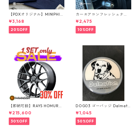
【PDXオリジナル】MINIPHIL
カーエアコンフレッシュナ
E Tシャツ
ー メタルベア（シルバー）
¥3,168
¥2,475
20%OFF
10%OFF
【即納可能】RAYS HOMURA
DOG03 ゴーバッジ Dalmatia
2x7FT ブラッククロームコー
n
¥215,600
¥1,045
ティング 18インチ 4本セット
30%OFF
50%OFF