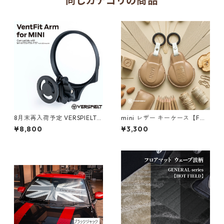
同じカテゴリの商品
8月末再入荷予定 VERSPIELT V
mini レザー キーケース【F
entFit Arm for MINI【F55/F5
系】全10種
¥8,800
¥3,300
6/F57】待望のスマートフォン
ホルダー！