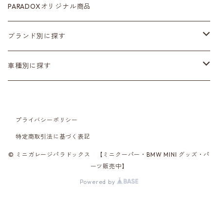
カラーシートベルト
ホイール
PARADOXオリジナル商品
カーボン
サスペンション･車高調
ブランド別に探す
ステアリング
ヘッドランプ
Adam’ｓ Polishes
車種別に探す
シートカバー
テールランプ
AMSECHS
第一世代 R50/R53
プライバシーポリシー
CABANA
フロアマット
ブラックアウト
Amistad leather
第二世代 R55~61
特定商取引法に基づく表記
CRAFTPLUS
カーボン
CABANA
第三世代 F54/55/56/57/60
© ミニガレージパラドックス 【ミニクーパー・BMW MINI グッズ・パ
ーツ販売中】
Powered by
エアロ
CRAFTPLUS
第四世代 F65/66/67・J01/05・U25
CRAVEN SPEED