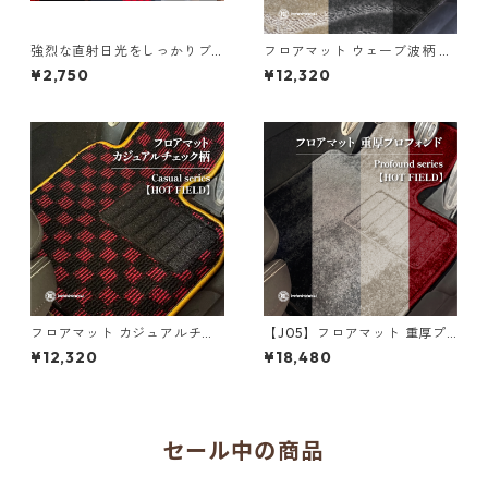
強烈な直射日光をしっかりブ
フロアマット ウェーブ波柄 ジ
ロック！PARADOXオリジナル
ェネラルシリーズ【HOT FIEL
¥2,750
¥12,320
サンシェード ブラックジャッ
D】
ク・ナイトジャック・マルチ
カラー【F65/F66/F67/F54/F
56/F55/F57/F60】
フロアマット カジュアルチェ
【J05】フロアマット 重厚プ
ックシリーズ【HOT FIELD】
ロフォンドシリーズ【HOT FIE
¥12,320
¥18,480
LD】
セール中の商品