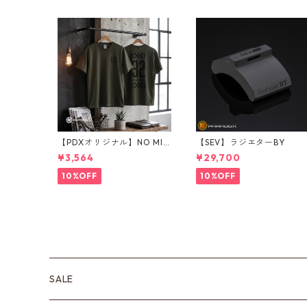
【PDXオリジナル】NO MIN
【SEV】ラジエターBY
I NO LIFE Tシャツ Sサイズ
¥3,564
¥29,700
10%OFF
10%OFF
SALE