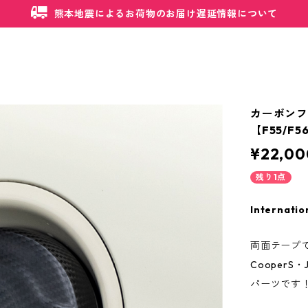
熊本地震によるお荷物のお届け遅延情報について
カーボンフュ
【F55/F5
¥22,00
残り1点
Internatio
両面テープ
Cooper
パーツです