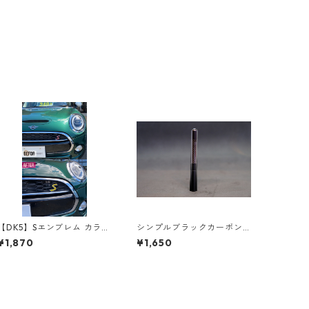
【DK5】Sエンブレム カラー
シンプルブラックカーボン
チェンジステッカー【COO
アンテナ 12cm
¥1,870
¥1,650
PER S】