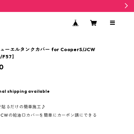
ーエルタンクカバー for CooperS/JCW
6/F57】
0
nal shipping available
で貼るだけの簡単施工♪
S・JCWの給油口カバーを簡単にカーボン調にできる
！