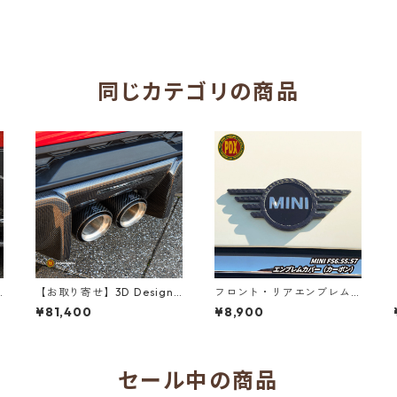
同じカテゴリの商品
【お取り寄せ】3D Design
フロント・リアエンブレム
テールエンドフィニッシャ
カバー カーボン（F56/55/5
¥81,400
¥8,900
/
ー 2本SET（F54/F55/F56/F
7後期）
57/F60）
セール中の商品