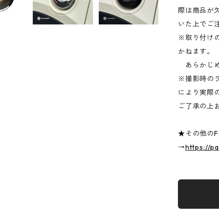
際は商品が
いた上でご
※取り付け
かねます。
あらかじめ
※撮影時の
により実際
ご了承の上
★その他のF
→
https://p