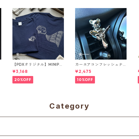
【PDXオリジナル】MINIPHI
カーエアコンフレッシュナ
LE Tシャツ
ー メタルベア（シルバ
¥3,168
¥2,475
ー）
20%OFF
10%OFF
Category