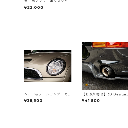
カーボンフューエルタンク
カバー for CooperS/JCW
¥22,000
【F55/F56/F57】
ヘッド＆テールランプ カ
【お取り寄せ】3D Design
ーボントリムセット【R56/R
テールエンドフィニッシャ
¥38,500
¥41,800
57/R60】
ー シングル（F54/F55/F56
F57/F60）