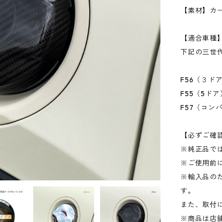
【素材】カ
【適合車種
下記の三世代B
F56（３ドア
F55（5ドア
F57（コンバ
【必ずご確
※純正品で
※ご使用前
※輸入品の
す。
また、取付
※商品は店