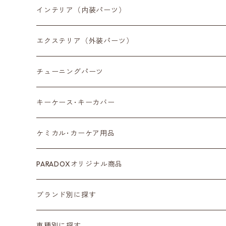
インテリア（内装パーツ）
収納小物
エクステリア（外装パーツ）
スマートフォン
サイドミラー
チューニングパーツ
センターディスプレイ
アンテナ
キーケース･キーカバー
ルームミラー
タイヤ
ケミカル･カーケア用品
カラーシートベルト
ホイール
PARADOXオリジナル商品
カーボン
サスペンション･車高調
ブランド別に探す
ステアリング
ヘッドランプ
Adam’ｓ Polishes
車種別に探す