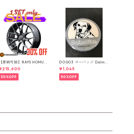
【即納可能】RAYS HOMUR
DOG03 ゴーバッジ Dalma
A 2x7FT ブラッククローム
tian
¥215,600
¥1,045
コーティング 18インチ 4本
セット
30%OFF
50%OFF